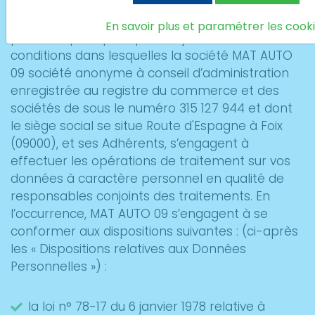
vous, en votre qualité d’utilisateur du Site
«
www.pointsglass-foix.fr »
(Ci-après « le Site ») La
En savoir plus et paramétrer les cook
présente politique a pour objet d’informer les
conditions dans lesquelles la société MAT AUTO
09 société anonyme à conseil d’administration
enregistrée au registre du commerce et des
sociétés de sous le numéro 315 127 944 et dont
le siège social se situe Route d'Espagne à Foix
(09000), et ses Adhérents, s’engagent à
effectuer les opérations de traitement sur vos
données à caractère personnel en qualité de
responsables conjoints des traitements. En
l’occurrence, MAT AUTO 09 s’engagent à se
conformer aux dispositions suivantes : (ci-après
les « Dispositions relatives aux Données
Personnelles ») :
la loi n° 78-17 du 6 janvier 1978 relative à