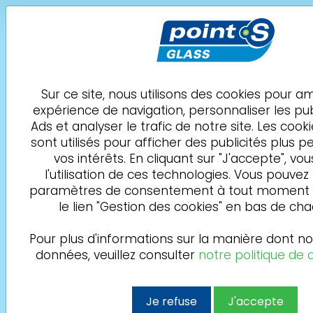
ADAS
POINT S Glass
Foix
MAT AUTO 09
Sur ce site, nous utilisons des cookies pour a
expérience de navigation, personnaliser les pu
Demande de
05 33 52 32 25
Ads et analyser le trafic de notre site. Les cooki
rendez-vous
sont utilisés pour afficher des publicités plus p
vos intérêts. En cliquant sur "J'accepte", vo
Politique de
l'utilisation de ces technologies. Vous pouvez
confidentialité des
paramètres de consentement à tout moment e
le lien "Gestion des cookies" en bas de ch
données personnelles
Pour plus d'informations sur la manière dont nou
données, veuillez consulter
notre politique de c
Propos introductifs
Cette Politique de confidentialité s’adresse à
Je refuse
J'accepte